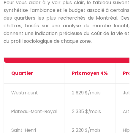
Pour vous aider à y voir plus clair, le tableau suivant
synthétise l’ambiance et le budget associé à certains
des quartiers les plus recherchés de Montréal. Ces
chiffres, basés sur une analyse du marché locatif,
donnent une indication précieuse du coût de la vie et
du profil sociologique de chaque zone.
Quartier
Prix moyen 4½
Prof
Westmount
2 629 $/mois
Jet-
Plateau-Mont-Royal
2 335 $/mois
Arti
Saint-Henri
2 220 $/mois
Hips