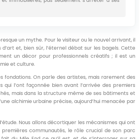
et immobilières, pas seulement s’arrêter à ses
esque un mythe. Pour le visiteur ou le nouvel arrivant, il
d’art et, bien sûr, l’éternel débat sur les bagels. Cette
ment un décor pour professionnels créatifs ; il est un
mie et culture.
es fondations. On parle des artistes, mais rarement des
es qui l’ont façonnée bien avant l’arrivée des premiers
nchés, mais dans la structure même de ses bâtiments et
t d’une alchimie urbaine précise, aujourd’hui menacée par
’étude. Nous allons décortiquer les mécanismes qui ont
s premières communautés, le rôle crucial de son parc
fait du Mile End ce qu’il est, et de s’interroger sur sa