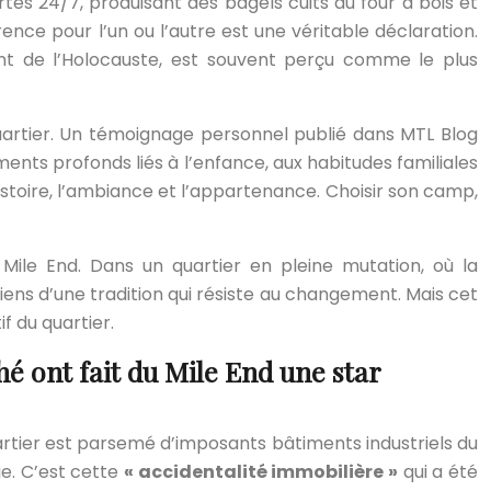
rtes 24/7, produisant des bagels cuits au four à bois et
ence pour l’un ou l’autre est une véritable déclaration.
vant de l’Holocauste, est souvent perçu comme le plus
quartier. Un témoignage personnel publié dans MTL Blog
nts profonds liés à l’enfance, aux habitudes familiales
histoire, l’ambiance et l’appartenance. Choisir son camp,
Mile End. Dans un quartier en pleine mutation, où la
ens d’une tradition qui résiste au changement. Mais cet
 du quartier.
é ont fait du Mile End une star
uartier est parsemé d’imposants bâtiments industriels du
ie. C’est cette
« accidentalité immobilière »
qui a été