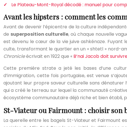
Le Plateau-Mont-Royal décodé : manuel pour compr
Avant les hipsters : comment les commu
Avant de devenir l’épicentre de la culture indépendante
de
superposition culturelle
, où chaque nouvelle vagu
est devenu le cœur de la vie juive ashkénaze. Fuyant le
culte, transformant le quartier en un « shtetl » nord-a
Chronicle
écrivait en 1922 que «
B’nai Jacob doit survivr
Cette première strate a jeté les bases d’une cultu
d’immigration, cette fois portugaise, est venue s’ajo
ajoutant leur propre saveur culturelle sans dénaturer l
qui a créé le terreau sur lequel la communauté créative d
écosystème communautaire déjà riche et bien établi, pro
St-Viateur ou Fairmount : choisir son b
La querelle entre les bagels St-Viateur et Fairmount est 