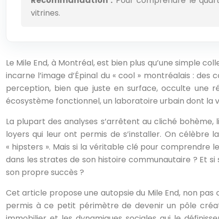
Recommandation :
Pour comprendre le quarti
vitrines.
Le Mile End, à Montréal, est bien plus qu’une simple coll
incarne l’image d’Épinal du « cool » montréalais : des c
perception, bien que juste en surface, occulte une ré
écosystème fonctionnel, un laboratoire urbain dont la vit
La plupart des analyses s’arrêtent au cliché bohème, l
loyers qui leur ont permis de s’installer. On célèbre 
« hipsters ». Mais si la véritable clé pour comprendr
dans les strates de son histoire communautaire ? Et si s
son propre succès ?
Cet article propose une autopsie du Mile End, non pas
permis à ce petit périmètre de devenir un pôle créa
immobilier et les dynamiques sociales qui le définissen