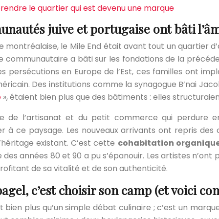
endre le quartier qui est devenu une marque
nautés juive et portugaise ont bâti l’â
 montréalaise, le Mile End était avant tout un quartier 
e communautaire a bâti sur les fondations de la précédent
s persécutions en Europe de l’Est, ces familles ont impl
méricain. Des institutions comme la synagogue B’nai Jacob
e
», étaient bien plus que des bâtiments : elles structuraie
re de l’artisanat et du petit commerce qui perdure e
uter à ce paysage. Les nouveaux arrivants ont repris des
’héritage existant. C’est cette
cohabitation organiqu
es années 80 et 90 a pu s’épanouir. Les artistes n’ont pas
fitant de sa vitalité et de son authenticité.
agel, c’est choisir son camp (et voici c
bien plus qu’un simple débat culinaire ; c’est un marqueur 