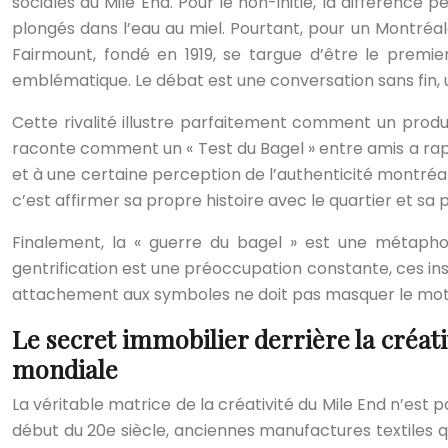
sociales du Mile End. Pour le non-initié, la différence
plongés dans l’eau au miel. Pourtant, pour un Montréala
Fairmount, fondé en 1919, se targue d’être le premie
emblématique. Le débat est une conversation sans fin, u
Cette rivalité illustre parfaitement comment un produ
raconte comment un « Test du Bagel » entre amis a rapi
et à une certaine perception de l’authenticité montréala
c’est affirmer sa propre histoire avec le quartier et s
Finalement, la « guerre du bagel » est une métaphor
gentrification est une préoccupation constante, ces in
attachement aux symboles ne doit pas masquer le moteu
Le secret immobilier derrière la créat
mondiale
La véritable matrice de la créativité du Mile End n’est
début du 20e siècle, anciennes manufactures textiles q