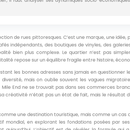
er, il faut analyser ses dynamiques socio-économiques 
ection de rues pittoresques. C’est une marque, une idée, pr
afés indépendants, des boutiques de vinyles, des galeries 
alité bien plus complexe. Le quartier n’est pas simple
alité repose sur un équilibre fragile entre histoire, écono
istant les bonnes adresses sans jamais en questionner l
la diversité, mais on oublie souvent les vagues migratoir
e le Mile End ne se trouvait pas dans ses commerces bra
a créativité n’était pas un état de fait, mais le résulta
 comme une destination touristique, mais comme un cas d
tif mondial, en explorant les fondations posées par se
t aujourd’hui. L’objectif est de révéler la formule qui a 