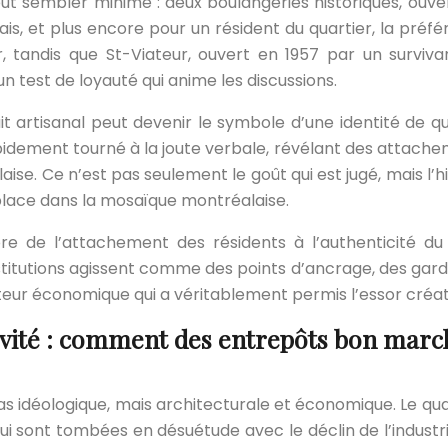
 peut sembler minime : deux boulangeries historiques, ouve
is, et plus encore pour un résident du quartier, la préfér
r, tandis que St-Viateur, ouvert en 1957 par un survi
n test de loyauté qui anime les discussions.
it artisanal peut devenir le symbole d’une identité de 
dement tourné à la joute verbale, révélant des attacheme
ise. Ce n’est pas seulement le goût qui est jugé, mais l’
a place dans la mosaïque montréalaise.
e de l’attachement des résidents à l’authenticité du 
stitutions agissent comme des points d’ancrage, des gardi
r économique qui a véritablement permis l’essor créatif
ivité : comment des entrepôts bon march
 pas idéologique, mais architecturale et économique. Le q
ui sont tombées en désuétude avec le déclin de l’industr